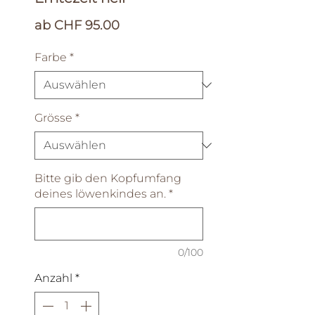
Sale-
ab
CHF 95.00
Preis
Farbe
*
Grösse
*
Bitte gib den Kopfumfang
deines löwenkindes an.
*
0/100
Anzahl
*