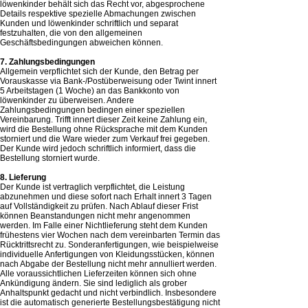
löwenkinder behält sich das Recht vor, abgesprochene
Details respektive spezielle Abmachungen zwischen
Kunden und löwenkinder schriftlich und separat
festzuhalten, die von den allgemeinen
Geschäftsbedingungen abweichen können.
7. Zahlungsbedingungen
Allgemein verpflichtet sich der Kunde, den Betrag per
Vorauskasse via Bank-/Postüberweisung oder Twint innert
5 Arbeitstagen (1 Woche) an das Bankkonto von
löwenkinder zu überweisen. Andere
Zahlungsbedingungen bedingen einer speziellen
Vereinbarung. Trifft innert dieser Zeit keine Zahlung ein,
wird die Bestellung ohne Rücksprache mit dem Kunden
storniert und die Ware wieder zum Verkauf frei gegeben.
Der Kunde wird jedoch schriftlich informiert, dass die
Bestellung storniert wurde.
8. Lieferung
Der Kunde ist vertraglich verpflichtet, die Leistung
abzunehmen und diese sofort nach Erhalt innert 3 Tagen
auf Vollständigkeit zu prüfen. Nach Ablauf dieser Frist
können Beanstandungen nicht mehr angenommen
werden. Im Falle einer Nichtlieferung steht dem Kunden
frühestens vier Wochen nach dem vereinbarten Termin das
Rücktrittsrecht zu. Sonderanfertigungen, wie beispielweise
individuelle Anfertigungen von Kleidungsstücken, können
nach Abgabe der Bestellung nicht mehr annulliert werden.
Alle voraussichtlichen Lieferzeiten können sich ohne
Ankündigung ändern. Sie sind lediglich als grober
Anhaltspunkt gedacht und nicht verbindlich. Insbesondere
ist die automatisch generierte Bestellungsbestätigung nicht