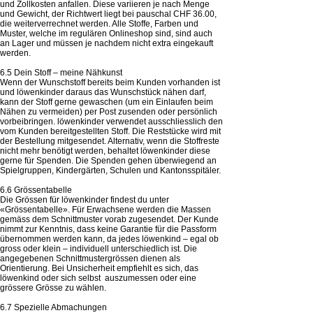
und Zollkosten anfallen. Diese variieren je nach Menge
und Gewicht, der Richtwert liegt bei pauschal CHF 36.00,
die weiterverrechnet werden. Alle Stoffe, Farben und
Muster, welche im regulären Onlineshop sind, sind auch
an Lager und müssen je nachdem nicht extra eingekauft
werden.
6.5 Dein Stoff – meine Nähkunst
Wenn der Wunschstoff bereits beim Kunden vorhanden ist
und löwenkinder daraus das Wunschstück nähen darf,
kann der Stoff gerne gewaschen (um ein Einlaufen beim
Nähen zu vermeiden) per Post zusenden oder persönlich
vorbeibringen. löwenkinder verwendet ausschliesslich den
vom Kunden bereitgestellten Stoff. Die Reststücke wird mit
der Bestellung mitgesendet. Alternativ, wenn die Stoffreste
nicht mehr benötigt werden, behaltet löwenkinder diese
gerne für Spenden. Die Spenden gehen überwiegend an
Spielgruppen, Kindergärten, Schulen und Kantonsspitäler.
6.6 Grössentabelle
Die Grössen für löwenkinder findest du unter
«Grössentabelle». Für Erwachsene werden die Massen
gemäss dem Schnittmuster vorab zugesendet. Der Kunde
nimmt zur Kenntnis, dass keine Garantie für die Passform
übernommen werden kann, da jedes löwenkind – egal ob
gross oder klein – individuell unterschiedlich ist. Die
angegebenen Schnittmustergrössen dienen als
Orientierung. Bei Unsicherheit empfiehlt es sich, das
löwenkind oder sich selbst auszumessen oder eine
grössere Grösse zu wählen.
6.7 Spezielle Abmachungen