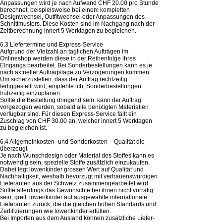
Anpassungen wird je nach Aufwand CHF 20.00 pro Stunde
berechnet, beispielsweise bei einem kompletten
Designwechsel, Outfitwechsel oder Anpassungen des
Schnittmusters. Diese Kosten sind im Nachgang nach der
Zeitberechnung innert 5 Werktagen zu begleichen.
6.3 Liefertermine und Express-Service
Aufgrund der Vielzahl an täglichen Aufträgen im
Onlineshop werden diese in der Reihenfolge ihres
EIngangs bearbeitet. Bei Sonderbestellungen kann es je
nach aktueller Auftragslage zu Verzögerungen kommen.
Um sicherzustellen, dass der Auftrag rechtzeitig
fertiggestellt wird, empfehle ich, Sonderbestellungen
frühzeitig einzuplanen.
Sollte die Bestellung dringend sein, kann der Auftrag
vorgezogen werden, sobald alle benötigten Materialien
verfügbar sind. Für diesen Express-Service fällt ein
Zuschlag von CHF 30.00 an, welcher innert 5 Werktagen
zu begleichen ist.
6.4 Allgemeinkosten- und Sonderkosten – Qualität die
überzeugt
Je nach Wunschdesign oder Material des Stoffes kann es
notwendig sein, spezielle Stoffe zusätzlich einzukaufen.
Dabei legt löwenkinder grossen Wert auf Qualität und
Nachhaltigkeit, weshalb bevorzugt mit vertrauenswürdigen
Lieferanten aus der Schweiz zusammengearbeitet wird.
Sollte allerdings das Gewünschte bei ihnen nicht vorrätig
sein, greift löwenkinder auf ausgewählte internationale
Lieferanten zurück, die die gleichen hohen Standards und
Zertifizierungen wie löwenkinder erfüllen.
Bei Importen aus dem Ausland können zusätzliche Liefer-