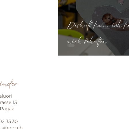
Deshalb kann ich ke
mich behalten
kinder
luori
rasse 13
 Ragaz
702 35 30
kinder.ch