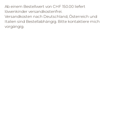
Ab einem Bestellwert von CHF 150.00 liefert
löwenkinder versandkostenfrei.
Versandkosten nach Deutschland, Österreich und
Italien ​sind Bestellabhängig. Bitte kontaktiere mich
vorgängig.​
löwenkinder
Danuš Caluori
Grossfeldstrasse 13
7310 Bad Ragaz
+41 (0) 76 702 35 30
info@loewen-kinder.ch
Wichtiges
Zahlungs- und Lieferbedingungen
Kontakt
Datenschutzbestimmungen