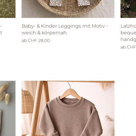
Schnellansicht
–
Baby- & Kinder Leggings mit Motiv -
Latzho
t
weich & körpernah
beque
hand
Sale-Preis
ab
CHF 28.00
Sale-Pr
ab
CHF