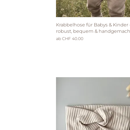
Schnellansicht
Krabbelhose für Babys & Kinder 
robust, bequem & handgemach
Sale-Preis
ab
CHF 40.00