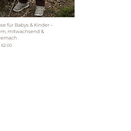
Schnellansicht
se für Babys & Kinder –
m, mitwachsend &
gemach
eis
 62.00