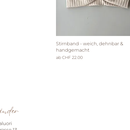
Schnellansicht
Stirnband - weich, dehnbar &
handgemacht
Sale-Preis
ab
CHF 22.00
kinder
luori
rasse 13