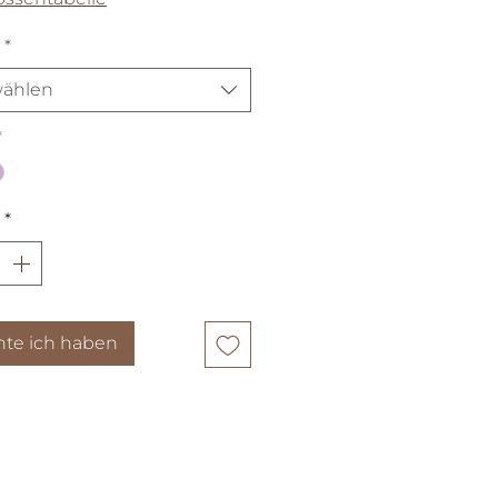
*
ählen
*
*
te ich haben