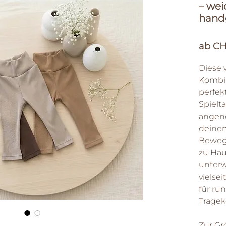
– we
hand
ab
CH
Diese
Kombin
perfek
Spielt
angene
deine
Bewegu
zu Hau
unterw
vielse
für r
Tragek
Zur Gr