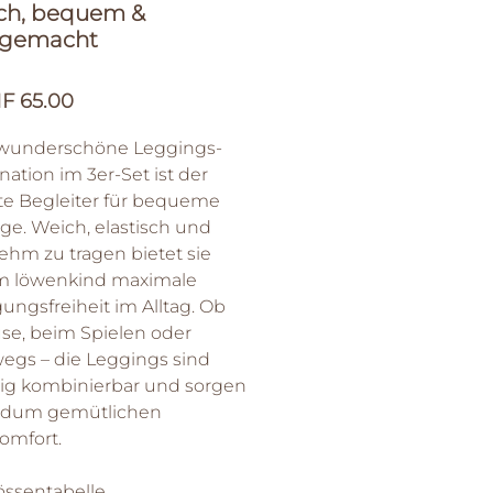
ich, bequem &
gemacht
Sale-
F 65.00
Preis
 wunderschöne Leggings-
ation im 3er-Set ist der
te Begleiter für bequeme
age. Weich, elastisch und
hm zu tragen bietet sie
m löwenkind maximale
ngsfreiheit im Alltag. Ob
se, beim Spielen oder
egs – die Leggings sind
itig kombinierbar und sorgen
undum gemütlichen
omfort.
össentabelle