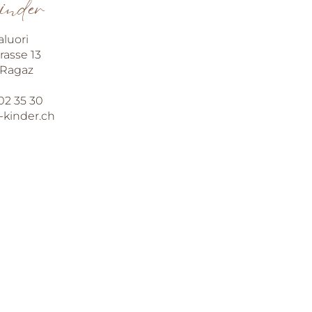
kinder
Hängend trocknen empfo
luori
rasse 13
 Ragaz
702 35 30
kinder.ch