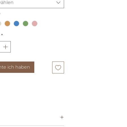
ählen
*
*
te ich haben