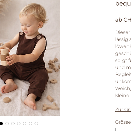
bequ
ab
CH
Dieser
lässig
löwen
geschü
sorgt 
und ma
Begleit
unkomp
Weich,
kleine
Zur Gr
Grösse