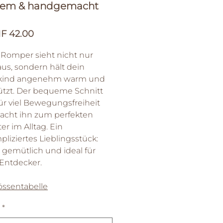
em & handgemacht
Sale-
F 42.00
Preis
 Romper sieht nicht nur
 aus, sondern hält dein
kind angenehm warm und
tzt. Der bequeme Schnitt
für viel Bewegungsfreiheit
cht ihn zum perfekten
er im Alltag. Ein
liziertes Lieblingsstück:
 gemütlich und ideal für
 Entdecker.
össentabelle
*